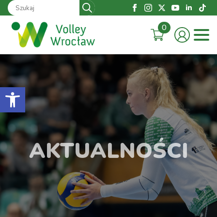
Search
for:
0
Otwórz pasek narzędzi
AKTUALNOŚCI