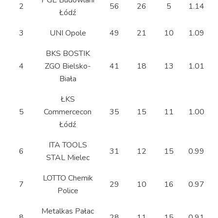
PGE Budowlani
2
56
26
5
1.14
NOWEL LOS
Łódź
Nowy Dwór
1 - 3
3
UNI Opole
49
21
10
1.09
Mazowiecki vs
LOTTO Chemik
BKS BOSTIK
Police
4
ZGO Bielsko-
41
18
13
1.01
Biała
ITA TOOLS
STAL Mielec vs
ŁKS
1 - 3
BKS BOSTIK
5
Commercecon
35
15
11
1.00
ZGO Bielsko-
Łódź
Biała
ITA TOOLS
6
31
12
15
0.99
KS DevelopRes
STAL Mielec
3 - 0
Rzeszów vs UNI
LOTTO Chemik
Opole
7
29
10
16
0.97
Police
Sokół &amp;
Metalkas Pałac
Hagric Mogilno
8
28
11
15
0.91