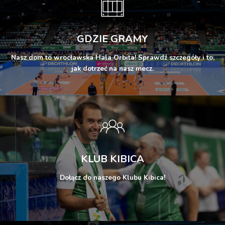
GDZIE GRAMY
Nasz dom to wrocławska Hala Orbita! Sprawdź szczegóły i to,
jak dotrzeć na nasz mecz.
KLUB KIBICA
Dołącz do naszego Klubu Kibica!