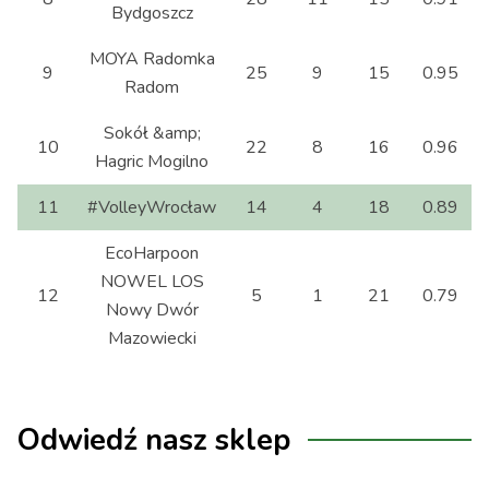
1 - 3
Bydgoszcz
vs PGE
Budowlani Łódź
MOYA Radomka
9
25
9
15
0.95
Radom
UNI Opole vs
EcoHarpoon
Sokół &amp;
3 - 0
NOWEL LOS
10
22
8
16
0.96
Hagric Mogilno
Nowy Dwór
Mazowiecki
11
#VolleyWrocław
14
4
18
0.89
PGE Budowlani
EcoHarpoon
Łódź vs KS
NOWEL LOS
3 - 2
12
5
1
21
0.79
DevelopRes
Nowy Dwór
Rzeszów
Mazowiecki
TV
#VolleyWrocław
2025-
Polsat
20:30:00
2 - 3
vs ITA TOOLS
Odwiedź nasz sklep
10-24
Sport
STAL Mielec
1