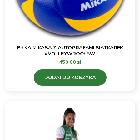
#VolleyWrocław
1
EcoHarpoon
NOWEL LOS
Nowy Dwór
0 - 3
Mazowiecki vs
PIŁKA MIKASA Z AUTOGRAFAMI SIATKAREK
ŁKS
#VOLLEYWROCŁAW
Commercecon
450,00
zł
Łódź
DODAJ DO KOSZYKA
MOYA Radomka
Radom vs
EcoHarpoon
3 - 0
NOWEL LOS
Nowy Dwór
Mazowiecki
LOTTO Chemik