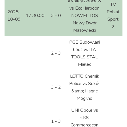
#VolleyWrocław
TV
vs EcoHarpoon
2025-
Polsat
17:30:00
3 - 0
NOWEL LOS
10-09
Sport
Nowy Dwór
2
Mazowiecki
PGE Budowlani
Łódź vs ITA
2 - 3
TOOLS STAL
Mielec
LOTTO Chemik
Police vs Sokół
3 - 2
&amp; Hagric
Mogilno
UNI Opole vs
ŁKS
1 - 3
Commercecon