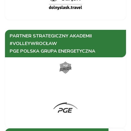
Budowlani Łódź
TV
2025-
UNI Opole vs
Polsat
19:00:00
3 - 0
12-09
#VolleyWrocław
Sport
2
PARTNER STRATEGICZNY AKADEMII
#VOLLEYWROCŁAW
ŁKS
PGE POLSKA GRUPA ENERGETYCZNA
Commercecon
3 - 2
Łódź vs
Metalkas Pałac
Bydgoszcz
#VolleyWrocław
TV
2025-
vs ŁKS
Polsat
17:30:00
1 - 3
12-12
Commercecon
Sport
Łódź
1
LOTTO Chemik