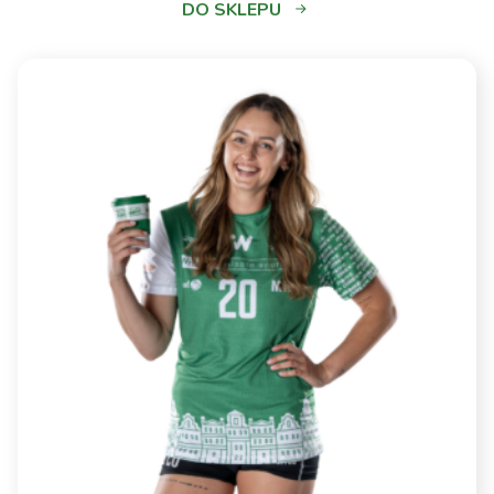
DO SKLEPU
Metalkas Pałac
Bydgoszcz vs
3 - 2
Sokół &amp;
Hagric Mogilno
ŁKS
Commercecon
2 - 3
Łódź vs MOYA
Radomka
Radom
LOTTO Chemik
Police vs BKS
1 - 3
BOSTIK ZGO
Bielsko-Biała
Sokół &amp;
1 - 3
Hagric Mogilno