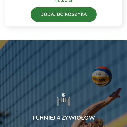
40,00
zł
ZGO Bielsko-
0 - 3
Biała vs UNI
DODAJ DO KOSZYKA
Opole
KS DevelopRes
Rzeszów vs
EcoHarpoon
3 - 0
NOWEL LOS
Nowy Dwór
Mazowiecki
ITA TOOLS
STAL Mielec vs
1 - 3
ŁKS
Commercecon
Łódź
TURNIEJ 4 ŻYWIOŁÓW
Polsat
LOTTO Chemik
2025-
Sport