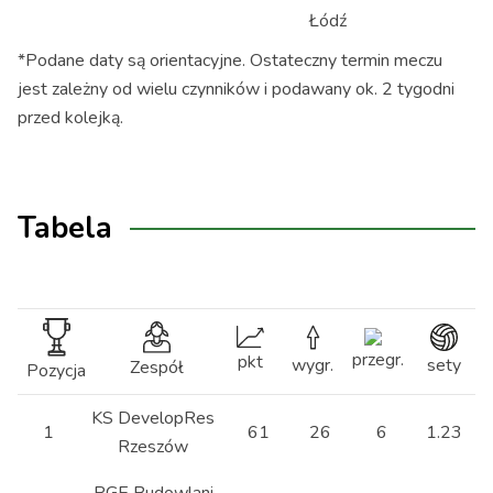
Łódź
*Podane daty są orientacyjne. Ostateczny termin meczu
Metalkas Pałac
jest zależny od wielu czynników i podawany ok. 2 tygodni
Bydgoszcz vs
0 - 3
przed kolejką.
MOYA Radomka
Radom
BKS BOSTIK
Tabela
ZGO Bielsko-
1 - 3
Biała vs KS
DevelopRes
Rzeszów
TV
przegr.
pkt
wygr.
sety
Zespół
Pozycja
MOYA Radomka
2025-
Polsat
17:30:00
3 - 0
Radom vs
10-16
Sport
KS DevelopRes
#VolleyWrocław
1
61
26
6
1.23
1
Rzeszów
EcoHarpoon