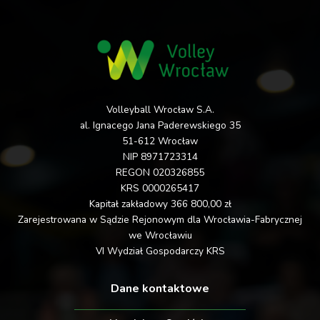
12-20
vs
Sport
#VolleyWrocław
1
ITA TOOLS
STAL Mielec vs
0 - 3
LOTTO Chemik
Police
Volleyball Wrocław S.A.
al. Ignacego Jana Paderewskiego 35
ŁKS
51-612 Wrocław
Commercecon
NIP 8971723314
1 - 3
Łódź vs KS
REGON 020326855
KRS 0000265417
DevelopRes
Kapitał zakładowy 366 800,00 zł
Rzeszów
Zarejestrowana w Sądzie Rejonowym dla Wrocławia-Fabrycznej
we Wrocławiu
EcoHarpoon
VI Wydział Gospodarczy KRS
NOWEL LOS
Nowy Dwór
0 - 3
Dane kontaktowe
Mazowiecki vs
Metalkas Pałac