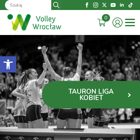
Search
for:
0
Otwórz pasek narzędzi
TAURON LIGA
KOBIET