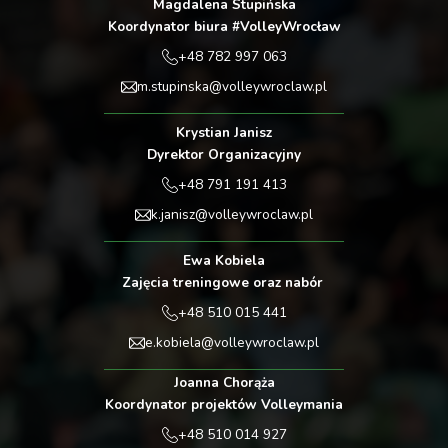
Magdalena Stupińska
Bydgoszcz
Koordynator biura #VolleyWrocław
+48 782 997 063
KS DevelopRes
Rzeszów vs
m.stupinska@volleywroclaw.pl
3 - 0
BKS BOSTIK
Krystian Janisz
ZGO Bielsko-
Dyrektor Organizacyjny
Biała
+48 791 191 413
ITA TOOLS
k.janisz@volleywroclaw.pl
STAL Mielec vs
1 - 3
PGE Budowlani
Ewa Kobiela
Zajęcia treningowe oraz nabór
Łódź
+48 510 015 441
MOYA Radomka
e.kobiela@volleywroclaw.pl
Radom vs
3 - 1
Metalkas Pałac
Joanna Chorąża
Bydgoszcz
Koordynator projektów Volleymania
+48 510 014 927
EcoHarpoon