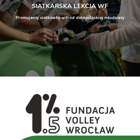
MOYA Radomka
SIATKARSKA LEKCJA WF
Radom
Promujemy siatkówkę wśród dolnośląskiej młodzieży
PGE Budowlani
0 - 3
Łódź vs UNI
Opole
#VolleyWrocław
Polsat
2025-
vs KS
Sport
16:00:00
0 - 3
11-22
DevelopRes
Extra
Rzeszów
3
Metalkas Pałac
Bydgoszcz vs
3 - 1
LOTTO Chemik
Police
TV
#VolleyWrocław
2025-
Polsat