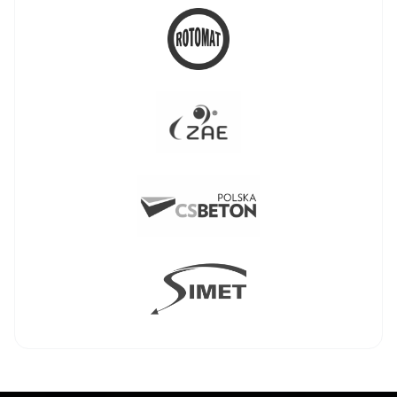
BKS BOSTIK
ZGO Bielsko-
3 - 1
Biała vs Sokół
&amp; Hagric
Mogilno
BKS BOSTIK
ZGO Bielsko-
0 - 3
Biała vs PGE
Budowlani Łódź
MOYA Radomka
1 - 3
Radom vs UNI
Opole
Sokół &amp;
TV
2025-
Hagric Mogilno
Polsat
20:00:00
0 - 3