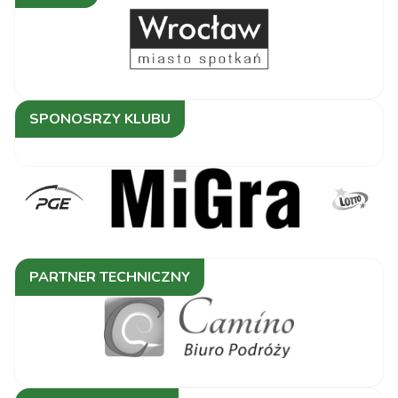
Commercecon
Łódź
KS DevelopRes
Rzeszów vs
3 - 1
Sokół &amp;
SPONOSRZY KLUBU
Hagric Mogilno
LOTTO Chemik
1 - 3
Police vs UNI
Opole
Sokół &amp;
PARTNER TECHNICZNY
Hagric Mogilno
3 - 2
vs ITA TOOLS
STAL Mielec
EcoHarpoon
NOWEL LOS