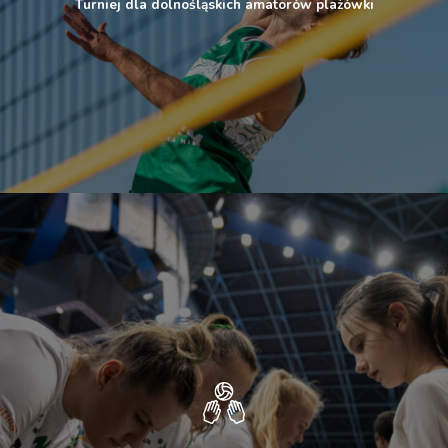
Turniej dla dolnośląskich amatorów plażówki
19:00:00
3 - 0
Police vs
11-18
Extra
#VolleyWrocław
2
EcoHarpoon
NOWEL LOS
Nowy Dwór
0 - 3
Mazowiecki vs
Sokół &amp;
Hagric Mogilno
ŁKS
Commercecon
2 - 3
Łódź vs BKS
BOSTIK ZGO
Bielsko-Biała
ITA TOOLS
STAL Mielec vs
3 - 1