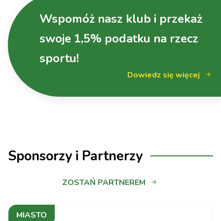
17:30:00
0 - 3
vs Metalkas
11-28
Sport
Pałac Bydgoszcz
Wspomóż nasz klub i przekaż
1
swoje 1,5% podatku na rzecz
ITA TOOLS
STAL Mielec vs
sportu!
EcoHarpoon
3 - 1
Dowiedz się więcej
NOWEL LOS
Nowy Dwór
Mazowiecki
BKS BOSTIK
ZGO Bielsko-
3 - 1
Biała vs MOYA
Sponsorzy i Partnerzy
Radomka
Radom
ZOSTAŃ PARTNEREM
PGE Budowlani
Łódź vs ŁKS
MIASTO
3 - 0