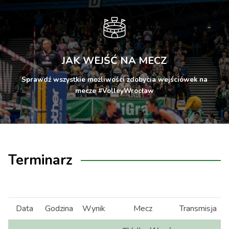
JAK WEJŚĆ NA MECZ
Sprawdź wszystkie możliwości zdobycia wejściówek na
mecze #VolleyWrocław
Terminarz
Data
Godzina
Wynik
Mecz
Transmisja