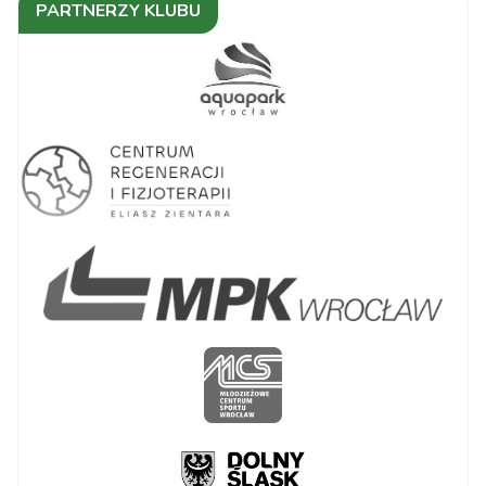
PARTNERZY KLUBU
Nowy Dwór
0 - 3
Mazowiecki vs
BKS BOSTIK
ZGO Bielsko-
Biała
Metalkas Pałac
Bydgoszcz vs
0 - 3
KS DevelopRes
Rzeszów
ŁKS
Commercecon
3 - 2
Łódź vs LOTTO
Chemik Police
MOYA Radomka
1 - 3
Radom vs PGE