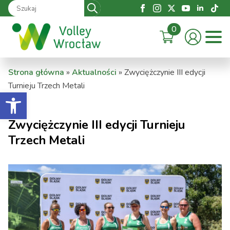
Search
for:
0
Strona główna
»
Aktualności
»
Zwyciężczynie III edycji
Turnieju Trzech Metali
Otwórz pasek narzędzi
Zwyciężczynie III edycji Turnieju
Trzech Metali