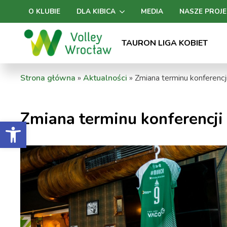
O KLUBIE
DLA KIBICA
MEDIA
NASZE PROJE
TAURON LIGA KOBIET
Strona główna
»
Aktualności
»
Zmiana terminu konferencj
Zmiana terminu konferencji
Otwórz pasek narzędzi