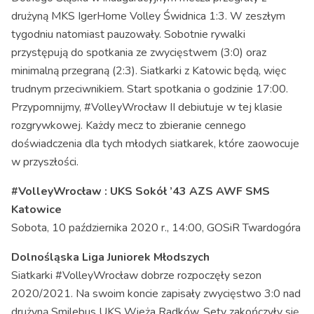
drużyną MKS IgerHome Volley Świdnica 1:3. W zeszłym
tygodniu natomiast pauzowały. Sobotnie rywalki
przystępują do spotkania ze zwycięstwem (3:0) oraz
minimalną przegraną (2:3). Siatkarki z Katowic będą, więc
trudnym przeciwnikiem. Start spotkania o godzinie 17:00.
Przypomnijmy, #VolleyWrocław II debiutuje w tej klasie
rozgrywkowej. Każdy mecz to zbieranie cennego
doświadczenia dla tych młodych siatkarek, które zaowocuje
w przyszłości.
#VolleyWrocław : UKS Sokół ’43 AZS AWF SMS
Katowice
Sobota, 10 października 2020 r., 14:00, GOSiR Twardogóra
Dolnośląska Liga Juniorek Młodszych
Siatkarki #VolleyWrocław dobrze rozpoczęły sezon
2020/2021. Na swoim koncie zapisały zwycięstwo 3:0 nad
drużyną Smilebus UKS Wieża Radków. Sety zakończyły się