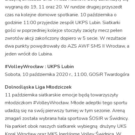
wygraną do 19, 11 oraz 20. W rundzie drugiej przyszedł
czas na kolejne domowe spotkanie. 10 października o
godzinie 11:00 przyjedzie zespół UKPS Lubin. Siatkarki
gości w poprzedniej kolejce stoczyły zacięty mecz pełen
zwrotów akcji zakończony dopiero w 5 secie. W rezultacie
dwa punkty powędrowały do AZS AWF SMS II Wrocław, a
jeden wrócił do Lubina.
#VolleyWrocław : UKPS Lubin
Sobota, 10 października 2020 r., 11:00, GOSiR Twardogóra
Dolnośląska Liga Młodziczek
11 października siatkarskie emocje będą towarzyszyły
młodziczkom #VolleyWrocław. Młode adeptki tego sportu
udadzą się na swój pierwszy turniej w tym sezonie. Areną
zmagań została wybrana hala sportowa ŚOSIR w Świdnicy.
Na parkiet obok naszych siatkarek wybiegną drużyny UKS
Koral Wrocław oraz MKS IgerHome Volley Świdnica. W