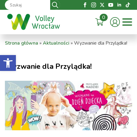
Search
for:
0
Strona główna
»
Aktualności
»
Wyzwanie dla Przylądka!
Otwórz pasek narzędzi
Wyzwanie dla Przylądka!