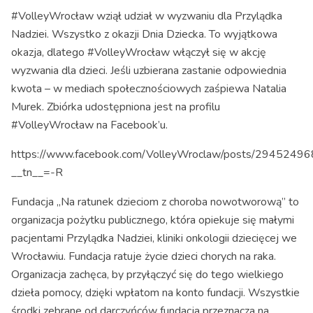
#VolleyWrocław wziął udział w wyzwaniu dla Przylądka
Nadziei. Wszystko z okazji Dnia Dziecka. To wyjątkowa
okazja, dlatego #VolleyWrocław włączył się w akcję
wyzwania dla dzieci. Jeśli uzbierana zastanie odpowiednia
kwota – w mediach społecznościowych zaśpiewa Natalia
Murek. Zbiórka udostępniona jest na profilu
#VolleyWrocław na Facebook’u.
https://www.facebook.com/VolleyWroclaw/posts/294524
__tn__=-R
Fundacja „Na ratunek dzieciom z choroba nowotworową” to
organizacja pożytku publicznego, która opiekuje się małymi
pacjentami Przylądka Nadziei, kliniki onkologii dziecięcej we
Wrocławiu. Fundacja ratuje życie dzieci chorych na raka.
Organizacja zachęca, by przyłączyć się do tego wielkiego
dzieła pomocy, dzięki wpłatom na konto fundacji. Wszystkie
środki zebrane od darczyńców fundacja przeznacza na