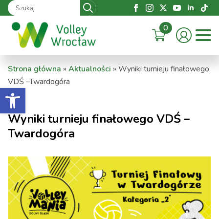
Search
for:
0
Strona główna
»
Aktualności
»
Wyniki turnieju finałowego
VDŚ –Twardogóra
Otwórz pasek narzędzi
Wyniki turnieju finałowego VDŚ –
Twardogóra