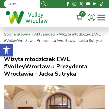
Search
for:
0
Strona główna
»
Aktualności
»
Wizyta młodziczek EWL
#VolleyWrocław u Prezydenta Wrocławia – Jacka Sutryka
Otwórz pasek narzędzi
Wizyta młodziczek EWL
#VolleyWrocław u Prezydenta
Wrocławia – Jacka Sutryka