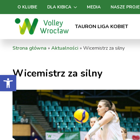
O KLUBIE
DLA KIBICA
MEDIA
NASZE PROJE
TAURON LIGA KOBIET
Strona główna
»
Aktualności
»
Wicemistrz za silny
Wicemistrz za silny
Otwórz pasek narzędzi