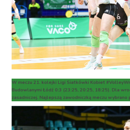
W meczu 21. kolejki Ligi Siatkówki Kobiet #VolleyW
Budowlanymi Łódź 0:3 (23:25, 20:25, 18:25). Dla wroc
zasadniczej. Najlepszą zawodniczką meczu wybrano p