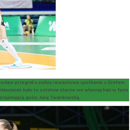
rocław przegrał u siebie rewanżowe spotkanie z Grotem
ławianek było to ostatnie starcie we własnej hali w fazie
rzyjmującą gości, Julię Twardowską.