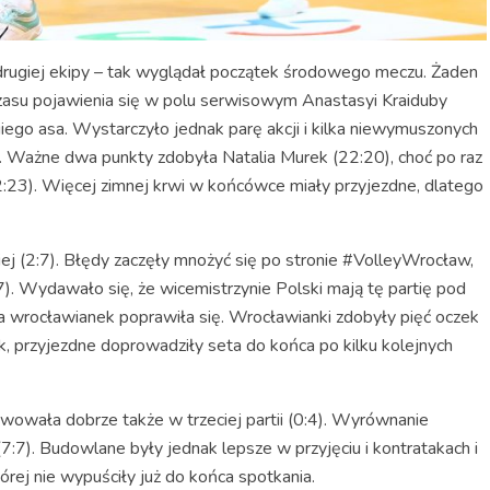
ok drugiej ekipy – tak wyglądał początek środowego meczu. Żaden
czasu pojawienia się w polu serwisowym Anastasyi Kraiduby
ego asa. Wystarczyło jednak parę akcji i kilka niewymuszonych
. Ważne dwa punkty zdobyła Natalia Murek (22:20), choć po raz
2:23). Więcej zimnej krwi w końcówce miały przyjezdne, dlatego
ej (2:7). Błędy zaczęły mnożyć się po stronie #VolleyWrocław,
7). Wydawało się, że wicemistrzynie Polski mają tę partię pod
ra wrocławianek poprawiła się. Wrocławianki zdobyły pięć oczek
 przyjezdne doprowadziły seta do końca po kilku kolejnych
rwowała dobrze także w trzeciej partii (0:4). Wyrównanie
(7:7). Budowlane były jednak lepsze w przyjęciu i kontratakach i
órej nie wypuściły już do końca spotkania.