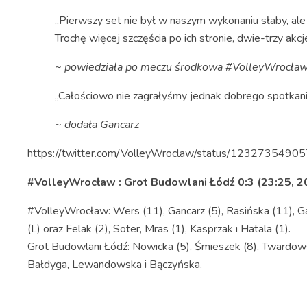
„Pierwszy set nie był w naszym wykonaniu słaby, al
Trochę więcej szczęścia po ich stronie, dwie-trzy akcj
~ powiedziała po meczu środkowa #VolleyWrocław
„Całościowo nie zagrałyśmy jednak dobrego spotkania 
~ dodała Gancarz
https://twitter.com/VolleyWroclaw/status/123273549
#VolleyWrocław : Grot Budowlani Łódź 0:3 (23:25, 20
#VolleyWrocław: Wers (11), Gancarz (5), Rasińska (11), Ga
(L) oraz Felak (2), Soter, Mras (1), Kasprzak i Hatala (1).
Grot Budowlani Łódź: Nowicka (5), Śmieszek (8), Twardowska
Bałdyga, Lewandowska i Bączyńska.