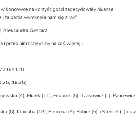
e w końcówce na korzyść gości zadecydowały niuanse.
e i ta partia wymknęła nam się z rąk”
, Aleksandra Gancarz
i przed nim liczyłyśmy na coś więcej”.
0572464128
:25, 18:25)
jewska (4), Murek (11), Fedorek (5) i Dzikowicz (L), Pancewicz
 (8), Kraiduba (18), Pencova (8), Babicz (5), i Stenzel (L) oraz