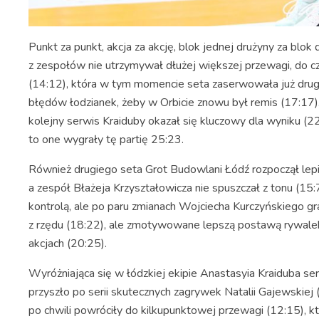
Punkt za punkt, akcja za akcję, blok jednej drużyny za bl
z zespołów nie utrzymywał dłużej większej przewagi, do 
(14:12), która w tym momencie seta zaserwowała już drugi
błędów łodzianek, żeby w Orbicie znowu był remis (17:17)
kolejny serwis Kraiduby okazał się kluczowy dla wyniku (2
to one wygrały tę partię 25:23.
Również drugiego seta Grot Budowlani Łódź rozpoczął lepi
a zespół Błażeja Krzyształowicza nie spuszczał z tonu (15:
kontrolą, ale po paru zmianach Wojciecha Kurczyńskiego g
z rzędu (18:22), ale zmotywowane lepszą postawą rywalek,
akcjach (20:25).
Wyróżniająca się w łódzkiej ekipie Anastasyia Kraiduba se
przyszło po serii skutecznych zagrywek Natalii Gajewskiej 
po chwili powróciły do kilkupunktowej przewagi (12:15), kt