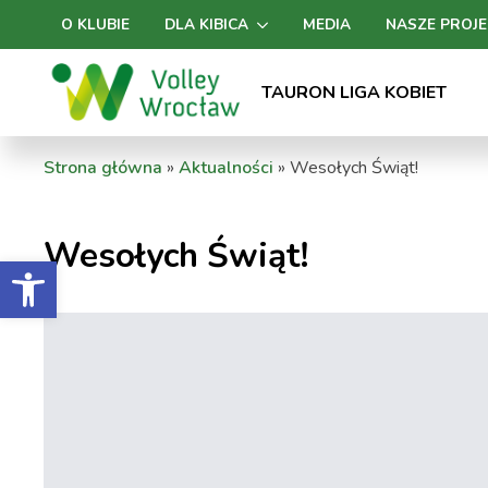
O KLUBIE
DLA KIBICA
MEDIA
NASZE PROJE
TAURON LIGA KOBIET
Strona główna
»
Aktualności
»
Wesołych Świąt!
Wesołych Świąt!
Otwórz pasek narzędzi