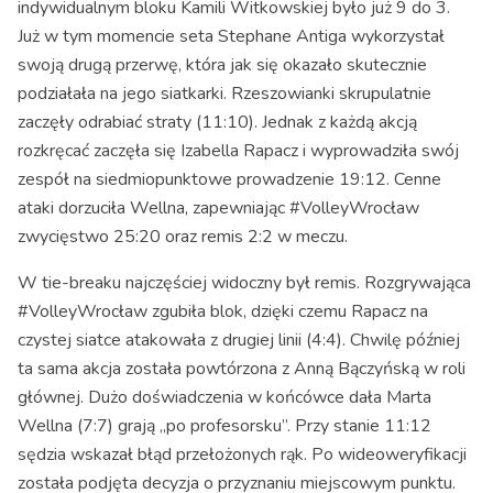
indywidualnym bloku Kamili Witkowskiej było już 9 do 3.
Już w tym momencie seta Stephane Antiga wykorzystał
swoją drugą przerwę, która jak się okazało skutecznie
podziałała na jego siatkarki. Rzeszowianki skrupulatnie
zaczęły odrabiać straty (11:10). Jednak z każdą akcją
rozkręcać zaczęła się Izabella Rapacz i wyprowadziła swój
zespół na siedmiopunktowe prowadzenie 19:12. Cenne
ataki dorzuciła Wellna, zapewniając #VolleyWrocław
zwycięstwo 25:20 oraz remis 2:2 w meczu.
W tie-breaku najczęściej widoczny był remis. Rozgrywająca
#VolleyWrocław zgubiła blok, dzięki czemu Rapacz na
czystej siatce atakowała z drugiej linii (4:4). Chwilę później
ta sama akcja została powtórzona z Anną Bączyńską w roli
głównej. Dużo doświadczenia w końcówce dała Marta
Wellna (7:7) grają „po profesorsku”. Przy stanie 11:12
sędzia wskazał błąd przełożonych rąk. Po wideoweryfikacji
została podjęta decyzja o przyznaniu miejscowym punktu.