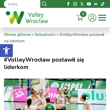
Search
for:
0
Strona główna
»
Aktualności
»
#VolleyWrocław postawił
się liderkom
Otwórz pasek narzędzi
#VolleyWrocław postawił się
liderkom