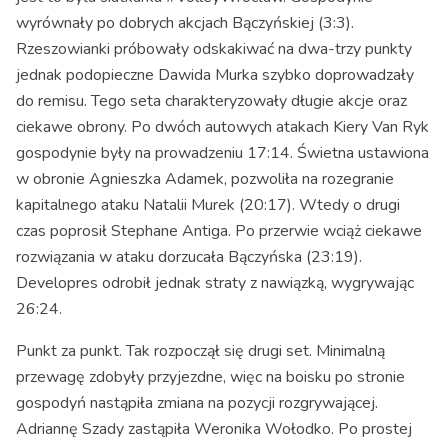
wyrównały po dobrych akcjach Bączyńskiej (3:3).
Rzeszowianki próbowały odskakiwać na dwa-trzy punkty
jednak podopieczne Dawida Murka szybko doprowadzały
do remisu. Tego seta charakteryzowały długie akcje oraz
ciekawe obrony. Po dwóch autowych atakach Kiery Van Ryk
gospodynie były na prowadzeniu 17:14. Świetna ustawiona
w obronie Agnieszka Adamek, pozwoliła na rozegranie
kapitalnego ataku Natalii Murek (20:17). Wtedy o drugi
czas poprosił Stephane Antiga. Po przerwie wciąż ciekawe
rozwiązania w ataku dorzucała Bączyńska (23:19).
Developres odrobił jednak straty z nawiązką, wygrywając
26:24.
Punkt za punkt. Tak rozpoczął się drugi set. Minimalną
przewagę zdobyły przyjezdne, więc na boisku po stronie
gospodyń nastąpiła zmiana na pozycji rozgrywającej.
Adriannę Szady zastąpiła Weronika Wołodko. Po prostej