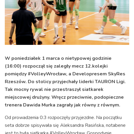
W poniedziałek 1 marca o nietypowej godzinie
(16:00) rozpoczął się zaległy mecz 12.kolejki
pomiędzy #VolleyWrocław, a Developresem SkyRes
Rzeszów. Do stolicy przyjechały liderki TAURON Ligi.
Tak mocny rywal nie przestraszył siatkarek
miejscowej drużyny. Wręcz przeciwnie, podopieczne
trenera Dawida Murka zagrały jak równy z równym.
Od prowadzenia 0:3 rozpoczęły przyjezdne. Na początku
seta dobrze spisywała się Aleksandra Rasińska, notabene
jest to była siatkarka #VolleyWrocław. Gospodynie