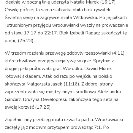
idealnie w boczną linię uderzyła Natalia Murek (16:17).
Chwilę później ta sama siatkarka obiła blok rywalek.
Świetną serię na zagrywce miała Witkowska. Po jej piłkach
i utrudnionym przyjęciu wrocławianki wyszły na prowadzenie
od stanu 17:17 do 22:17. Blok Izabelli Rapacz zakończył tę
partię (25:23).
W trzecim rozdaniu przewagę zdobyły rzeszowianki (4:11),
które chwilowo przejęły inicjatywę w grze. Sprytnie z
drugiej piłki próbowała grać Wołodko. Dawid Murek
rotował składem. Atak od razu po wejściu na boisko
skończyła Małgorzata Jasek (11:16). Z dobrej strony
zaprezentowała się między innymi środkowa Aleksandra
Gancarz. Drużyna Developresu zakończyła tego seta na
swoją korzyść (17:25).
Zupełnie inny przebieg miała czwarta partia. Wrocławianki
zaczęły ją z mocnym przytupem prowadząc 7:1. Po