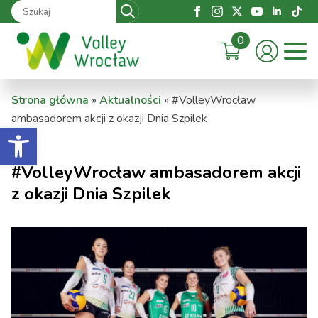
Search
for:
0
Strona główna
»
Aktualności
»
#VolleyWrocław
ambasadorem akcji z okazji Dnia Szpilek
Otwórz pasek narzędzi
#VolleyWrocław ambasadorem akcji
z okazji Dnia Szpilek