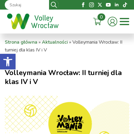
Search
for:
0
Strona główna
»
Aktualności
»
Volleymania Wrocław: II
turniej dla klas IV i V
Otwórz pasek narzędzi
Volleymania Wrocław: II turniej dla
klas IV i V