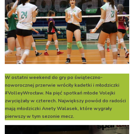
W ostatni weekend do gry po świąteczno-
noworocznej przerwie wróciły kadetki i młodziczki
#VolleyWrocław. Na pięć spotkań młode Volejki
zwyciężały w czterech. Największy powód do radości
mają młodziczki Anety Walasek, które wygrały
pierwszy w tym sezonie mecz.