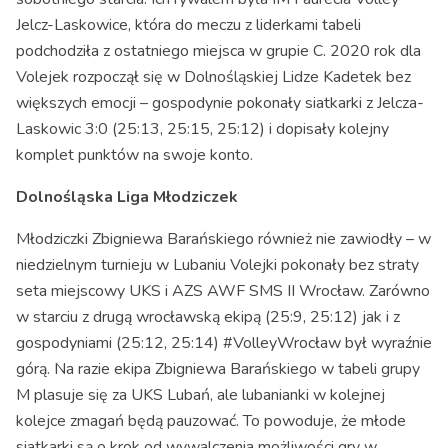
Jelcz-Laskowice, która do meczu z liderkami tabeli
podchodziła z ostatniego miejsca w grupie C. 2020 rok dla
Volejek rozpoczął się w Dolnośląskiej Lidze Kadetek bez
większych emocji – gospodynie pokonały siatkarki z Jelcza-
Laskowic 3:0 (25:13, 25:15, 25:12) i dopisały kolejny
komplet punktów na swoje konto.
Dolnośląska Liga Młodziczek
Młodziczki Zbigniewa Barańskiego również nie zawiodły – w
niedzielnym turnieju w Lubaniu Volejki pokonały bez straty
seta miejscowy UKS i AZS AWF SMS II Wrocław. Zarówno
w starciu z drugą wrocławską ekipą (25:9, 25:12) jak i z
gospodyniami (25:12, 25:14) #VolleyWrocław był wyraźnie
górą. Na razie ekipa Zbigniewa Barańskiego w tabeli grupy
M plasuje się za UKS Lubań, ale lubanianki w kolejnej
kolejce zmagań będą pauzować. To powoduje, że młode
siatkarki są o krok od wywalczenia możliwości gry w