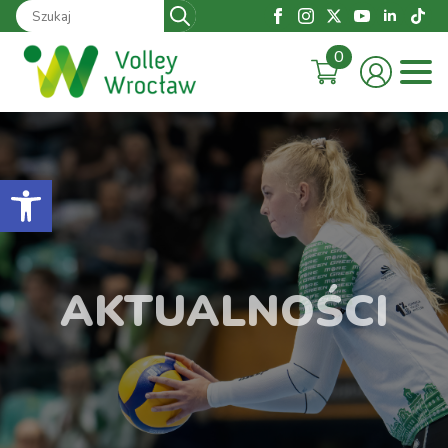
Search
for:
0
Otwórz pasek narzędzi
AKTUALNOŚCI