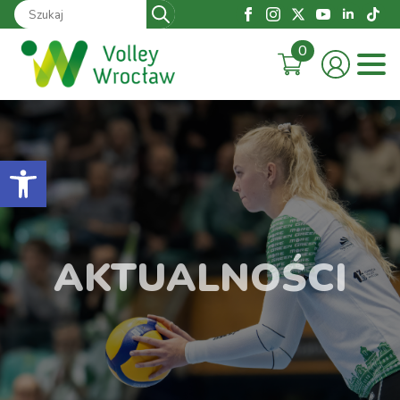
Search
for:
0
Otwórz pasek narzędzi
AKTUALNOŚCI