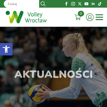
Search
for:
0
Otwórz pasek narzędzi
AKTUALNOŚCI