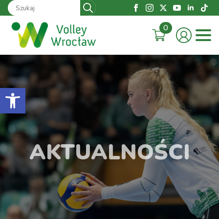
Search
for:
0
Otwórz pasek narzędzi
AKTUALNOŚCI