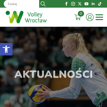
Search
for:
0
Otwórz pasek narzędzi
AKTUALNOŚCI