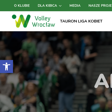
O KLUBIE
DLA KIBICA
MEDIA
NASZE PROJE
TAURON LIGA KOBIET
Otwórz pasek narzędzi
A