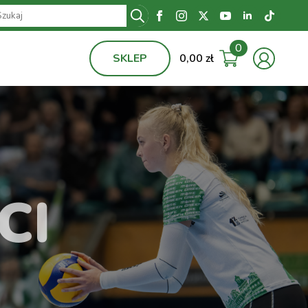
Search
for:
0
SKLEP
0,00
zł
CI