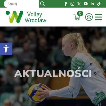
Search
for:
0
Otwórz pasek narzędzi
AKTUALNOŚCI