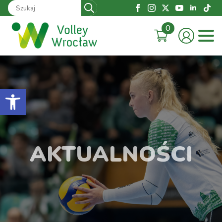
Search
for:
0
Otwórz pasek narzędzi
AKTUALNOŚCI