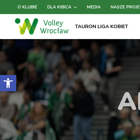
O KLUBIE
DLA KIBICA
MEDIA
NASZE PROJE
TAURON LIGA KOBIET
Otwórz pasek narzędzi
A