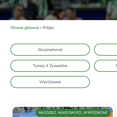
Strona główna
»
#dzps
Akcjonariusze
Turniej 4 Żywiołów
Wyróżnione
MŁODZIEŻ, WIADOMOŚCI, WYRÓŻNIONE