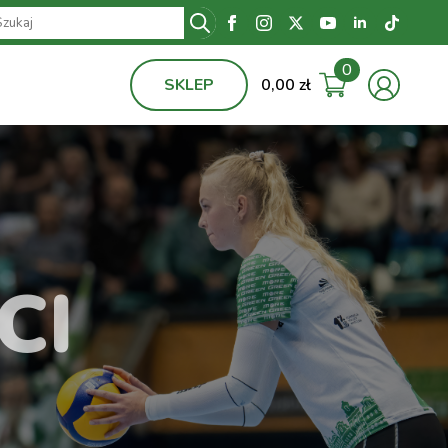
Search
for:
0
SKLEP
0,00
zł
CI