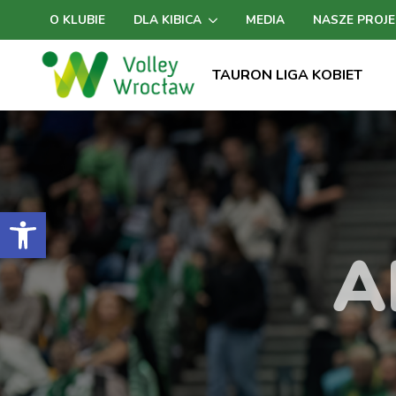
O KLUBIE
DLA KIBICA
MEDIA
NASZE PROJE
TAURON LIGA KOBIET
Otwórz pasek narzędzi
A