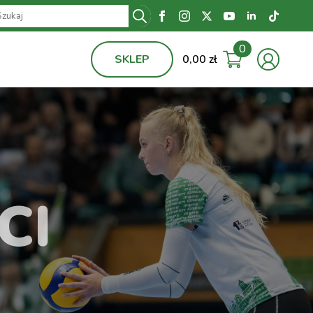
Search
for:
0
SKLEP
0,00
zł
CI