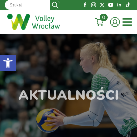
Search
for:
0
Otwórz pasek narzędzi
AKTUALNOŚCI