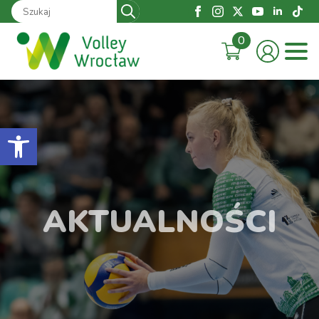
Search
for:
0
Otwórz pasek narzędzi
AKTUALNOŚCI