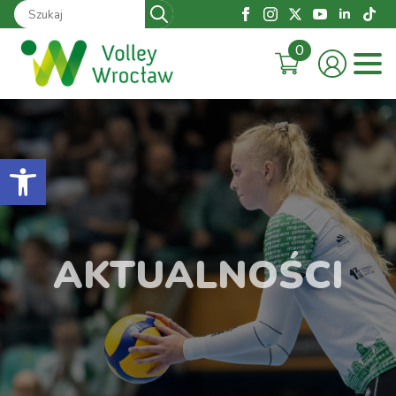
Search
for:
0
Otwórz pasek narzędzi
AKTUALNOŚCI