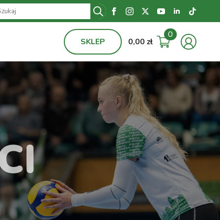
Search
for:
0
SKLEP
0,00
zł
CI