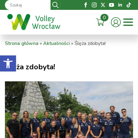
Search
for:
0
Strona główna
»
Aktualności
»
Ślęża zdobyta!
Otwórz pasek narzędzi
Ślęża zdobyta!