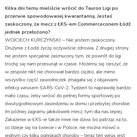
Kilka dni temu mieliście wrócić do Tauron Ligi po
przerwie spowodowanej kwarantanną. Jesteś
zaskoczony, że mecz z ŁKS-em Commerceconem Łódź
jednak przełożono?
WOJCIECH KURCZYŃSKI: – Nie jestem zaskoczony.
Drużynie z Łodzi życzę oczywiście zdrowia. Z drugiej strony
nie jestem specjalnie zasmucony tym, że powrót do ligi
trochę się nam przesunął w czasie. Możemy się cieszyć, że
w zespole nikt nie chorował bardzo ciężko, ale mimo
wszystko część zawodniczek zmagała się z objawami
infekcji wirusem SARS-CoV-2. Tydzień to naprawdę bardzo
mało czasu, żeby wrócić do pełnej formy sportowej po
dwutygodniowym zasiedzeniu w domu i przebytej chorobie.
Im później zagramy jakikolwiek mecz, tym dla nas lepiej.
Zakażenie w ŁKS-ie także mnie nie dziwi, bo patrząc na to,
co dzieje się na świecie i w Polsce, nie można mówić o
jednym czy kilku ogniskach choroby – teraz ten wirus jest