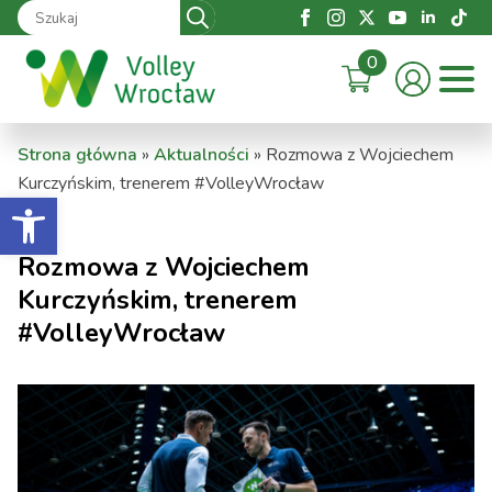
Search
for:
0
Strona główna
»
Aktualności
»
Rozmowa z Wojciechem
Kurczyńskim, trenerem #VolleyWrocław
Otwórz pasek narzędzi
Rozmowa z Wojciechem
Kurczyńskim, trenerem
#VolleyWrocław