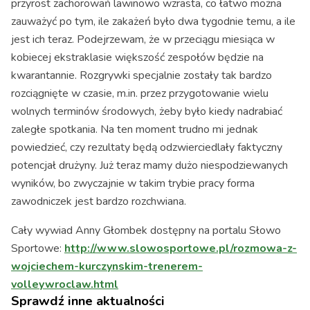
przyrost zachorowań lawinowo wzrasta, co łatwo można
zauważyć po tym, ile zakażeń było dwa tygodnie temu, a ile
jest ich teraz. Podejrzewam, że w przeciągu miesiąca w
kobiecej ekstraklasie większość zespołów będzie na
kwarantannie. Rozgrywki specjalnie zostały tak bardzo
rozciągnięte w czasie, m.in. przez przygotowanie wielu
wolnych terminów środowych, żeby było kiedy nadrabiać
zaległe spotkania. Na ten moment trudno mi jednak
powiedzieć, czy rezultaty będą odzwierciedlały faktyczny
potencjał drużyny. Już teraz mamy dużo niespodziewanych
wyników, bo zwyczajnie w takim trybie pracy forma
zawodniczek jest bardzo rozchwiana.
Cały wywiad Anny Głombek dostępny na portalu Słowo
Sportowe:
http://www.slowosportowe.pl/rozmowa-z-
wojciechem-kurczynskim-trenerem-
volleywroclaw.html
Sprawdź inne aktualności