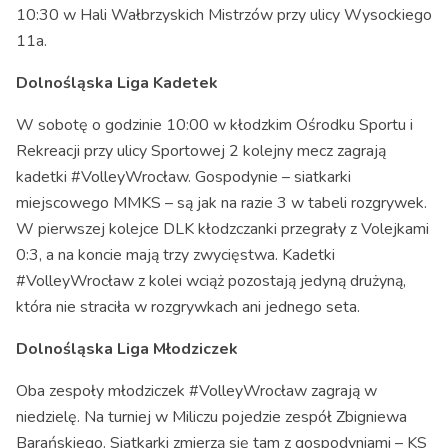
10:30 w Hali Wałbrzyskich Mistrzów przy ulicy Wysockiego
11a.
Dolnośląska Liga Kadetek
W sobotę o godzinie 10:00 w kłodzkim Ośrodku Sportu i
Rekreacji przy ulicy Sportowej 2 kolejny mecz zagrają
kadetki #VolleyWrocław. Gospodynie – siatkarki
miejscowego MMKS – są jak na razie 3 w tabeli rozgrywek.
W pierwszej kolejce DLK kłodzczanki przegrały z Volejkami
0:3, a na koncie mają trzy zwycięstwa. Kadetki
#VolleyWrocław z kolei wciąż pozostają jedyną drużyną,
która nie straciła w rozgrywkach ani jednego seta.
Dolnośląska Liga Młodziczek
Oba zespoły młodziczek #VolleyWrocław zagrają w
niedzielę. Na turniej w Miliczu pojedzie zespół Zbigniewa
Barańskiego. Siatkarki zmierzą się tam z gospodyniami – KS