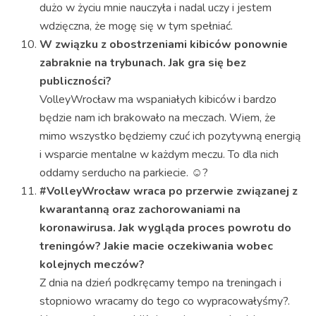
dużo w życiu mnie nauczyła i nadal uczy i jestem
wdzięczna, że mogę się w tym spełniać.
W związku z obostrzeniami kibiców ponownie
zabraknie na trybunach. Jak gra się bez
publiczności?
VolleyWrocław ma wspaniałych kibiców i bardzo
będzie nam ich brakowało na meczach. Wiem, że
mimo wszystko będziemy czuć ich pozytywną energią
i wsparcie mentalne w każdym meczu. To dla nich
oddamy serducho na parkiecie. ☺️?
#VolleyWrocław wraca po przerwie związanej z
kwarantanną oraz zachorowaniami na
koronawirusa. Jak wygląda proces powrotu do
treningów? Jakie macie oczekiwania wobec
kolejnych meczów?
Z dnia na dzień podkręcamy tempo na treningach i
stopniowo wracamy do tego co wypracowałyśmy?.