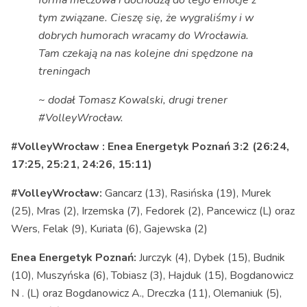
tym związane. Cieszę się, że wygraliśmy
i w
dobrych humorach wracamy do Wrocławia.
Tam czekają na nas kolejne dni spędzone na
treningach
~ dodał Tomasz Kowalski, drugi trener
#VolleyWrocław.
#VolleyWrocław : Enea Energetyk Poznań 3:2 (26:24,
17:25, 25:21, 24:26, 15:11)
#VolleyWrocław:
Gancarz (13), Rasińska (19), Murek
(25), Mras (2), Irzemska (7), Fedorek (2), Pancewicz (L) oraz
Wers, Felak (9), Kuriata (6), Gajewska (2)
Enea Energetyk Poznań:
Jurczyk (4), Dybek (15), Budnik
(10), Muszyńska (6), Tobiasz (3), Hajduk (15), Bogdanowicz
N . (L) oraz Bogdanowicz A., Dreczka (11), Olemaniuk (5),