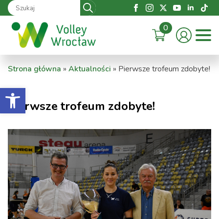
Search
for:
0
Strona główna
»
Aktualności
»
Pierwsze trofeum zdobyte!
Otwórz pasek narzędzi
Pierwsze trofeum zdobyte!