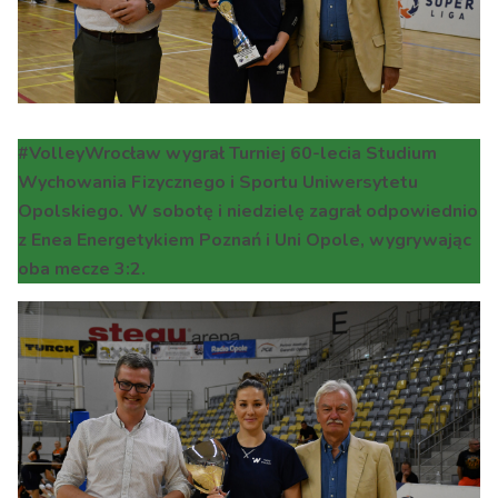
#VolleyWrocław wygrał Turniej 60-lecia Studium
Wychowania Fizycznego i Sportu Uniwersytetu
Opolskiego. W sobotę i niedzielę zagrał odpowiednio
z Enea Energetykiem Poznań i Uni Opole, wygrywając
oba mecze 3:2.