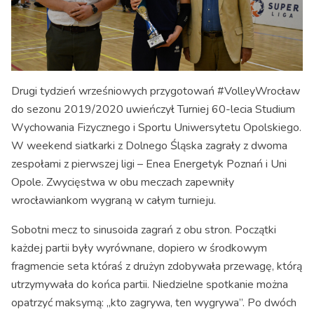
Drugi tydzień wrześniowych przygotowań #VolleyWrocław
do sezonu 2019/2020 uwieńczył Turniej 60-lecia Studium
Wychowania Fizycznego i Sportu Uniwersytetu Opolskiego.
W weekend siatkarki z Dolnego Śląska zagrały z dwoma
zespołami z pierwszej ligi – Enea Energetyk Poznań i Uni
Opole. Zwycięstwa w obu meczach zapewniły
wrocławiankom wygraną w całym turnieju.
Sobotni mecz to sinusoida zagrań z obu stron. Początki
każdej partii były wyrównane, dopiero w środkowym
fragmencie seta któraś z drużyn zdobywała przewagę, którą
utrzymywała do końca partii. Niedzielne spotkanie można
opatrzyć maksymą: „kto zagrywa, ten wygrywa”. Po dwóch