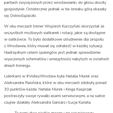
partiach zwyciężonych przez wrocławianki, do głosu doszły
gospodynie. Ostatecznie jednak w tie-breaku górą okazały
się Dolnoślązaczki.
W obu meczach trener Wojciech Kurczyński skorzystał ze
wszystkich możliwych siatkarek i rotacji, jakie są dostępne
w siatkówce. To było dodatkowe utrudnienie dla zespołu
z Wrocławia, który musiał się odnaleźć w każdej sytuacji.
Nadrzędnym celem sparingów jest jednak sprawdzenie
wyuczonych schematów i umiejętności nabytych w ostatnich
dniach treningu.
Liderkami w #VolleyWrocław była Natalia Murek oraz
Aleksandra Rasińska, które w obu meczach zdobyły ponad
30 punktów każda. Natalia Murek i Kinga Kasprzak
postraszyły swoje rywalki asami serwisowymi, a na siatce
czujnie działały Aleksandra Gancarz i Łucja Kuriata.
Za nami dwa ciężkie mecze i po raz pierwszy