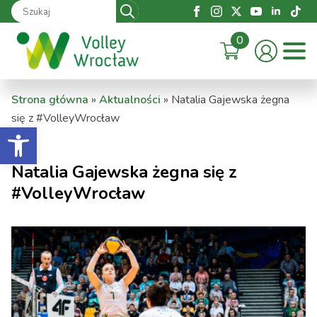
Search
for:
0
Strona główna
»
Aktualności
»
Natalia Gajewska żegna
się z #VolleyWrocław
Otwórz pasek narzędzi
Natalia Gajewska żegna się z
#VolleyWrocław