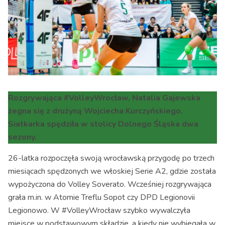
Rozgrywająca #VolleyWrocław, Natalia Gajewska
żegna się z drużyną Wojciecha Kurczyńskiego.
Siatkarka spędziła w stolicy Dolnego Śląska dwa
sezony.
26-latka rozpoczęła swoją wrocławską przygodę po trzech
miesiącach spędzonych we włoskiej Serie A2, gdzie została
wypożyczona do Volley Soverato. Wcześniej rozgrywająca
grała m.in. w Atomie Treflu Sopot czy DPD Legionovii
Legionowo. W #VolleyWrocław szybko wywalczyła
miejsce w podstawowym składzie, a kiedy nie wybiegała w