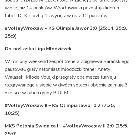
więcej niż 14 punktów. Wrocławianki pozostają liderem
tabeli DLK z liczbą 4 zwycięstw oraz 12 punktów.
#VolleyWrocław – KS Olimpia Jawor 3:0 (25:14, 25:9,
25:9)
Dolnośląska Liga Młodziczek
W miniony weekend zespół trenera Zbigniewa Barańskiego
pauzował, grały natomiast młodziczki trener Anety
Walasek. Młode Volejki przegrały oba mecze turnieju
rozgrywanego u siebie w dwóch setach i obecnie zajmują 3.
miejsce w tabeli grupy B DLM.
#VolleyWrocław II – KS Olimpia Jawor 0:2 (7:25,
10:25)
MKS Polonia Świdnica I – #VolleyWrocław II 2:0 (25:5,
25:0)