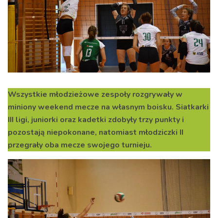
Wszystkie młodzieżowe zespoły rozgrywały w
miniony weekend mecze na własnym boisku. Siatkarki
III ligi, juniorki oraz kadetki zdobyły trzy punkty i
pozostają niepokonane, natomiast młodziczki II
przegrały oba mecze swojego turnieju.