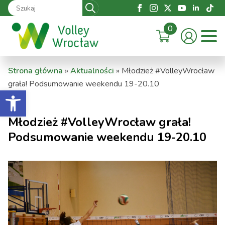
Search
for:
0
Strona główna
»
Aktualności
»
Młodzież #VolleyWrocław
grała! Podsumowanie weekendu 19-20.10
Otwórz pasek narzędzi
Młodzież #VolleyWrocław grała!
Podsumowanie weekendu 19-20.10