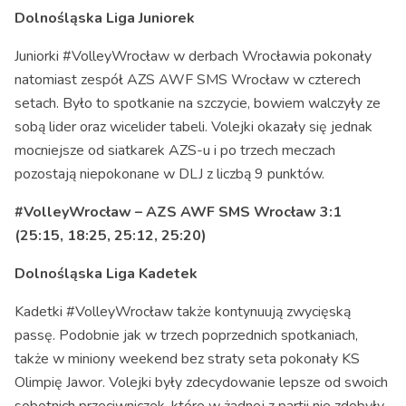
Dolnośląska Liga Juniorek
Juniorki #VolleyWrocław w derbach Wrocławia pokonały
natomiast zespół AZS AWF SMS Wrocław w czterech
setach. Było to spotkanie na szczycie, bowiem walczyły ze
sobą lider oraz wicelider tabeli. Volejki okazały się jednak
mocniejsze od siatkarek AZS-u i po trzech meczach
pozostają niepokonane w DLJ z liczbą 9 punktów.
#VolleyWrocław – AZS AWF SMS Wrocław 3:1
(25:15, 18:25, 25:12, 25:20)
Dolnośląska Liga Kadetek
Kadetki #VolleyWrocław także kontynuują zwycięską
passę. Podobnie jak w trzech poprzednich spotkaniach,
także w miniony weekend bez straty seta pokonały KS
Olimpię Jawor. Volejki były zdecydowanie lepsze od swoich
sobotnich przeciwniczek, które w żadnej z partii nie zdobyły