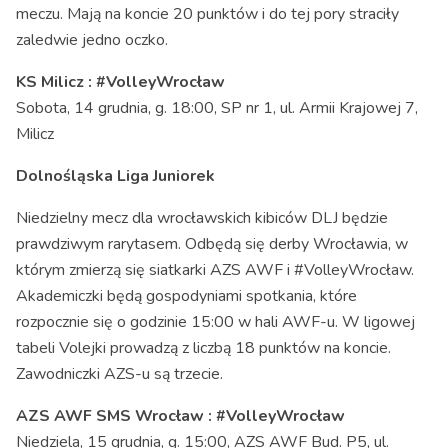
meczu. Mają na koncie 20 punktów i do tej pory straciły
zaledwie jedno oczko.
KS Milicz : #VolleyWrocław
Sobota, 14 grudnia, g. 18:00, SP nr 1, ul. Armii Krajowej 7,
Milicz
Dolnośląska Liga Juniorek
Niedzielny mecz dla wrocławskich kibiców DLJ będzie
prawdziwym rarytasem. Odbędą się derby Wrocławia, w
którym zmierzą się siatkarki AZS AWF i #VolleyWrocław.
Akademiczki będą gospodyniami spotkania, które
rozpocznie się o godzinie 15:00 w hali AWF-u. W ligowej
tabeli Volejki prowadzą z liczbą 18 punktów na koncie.
Zawodniczki AZS-u są trzecie.
AZS AWF SMS Wrocław : #VolleyWrocław
Niedziela, 15 grudnia, g. 15:00, AZS AWF Bud. P5, ul.