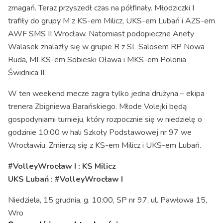
zmagań. Teraz przyszedł czas na półfinały. Młodziczki I
trafiły do grupy M z KS-em Milicz, UKS-em Lubań i AZS-em
AWF SMS II Wrocław. Natomiast podopieczne Anety
Walasek znalazły się w grupie R z SL Salosem RP Nowa
Ruda, MLKS-em Sobieski Oława i MKS-em Polonia
Świdnica II.
W ten weekend mecze zagra tylko jedna drużyna – ekipa
trenera Zbigniewa Barańskiego. Młode Volejki będą
gospodyniami turnieju, który rozpocznie się w niedzielę o
godzinie 10:00 w hali Szkoły Podstawowej nr 97 we
Wrocławiu. Zmierzą się z KS-em Milicz i UKS-em Lubań.
#VolleyWrocław I : KS Milicz
UKS Lubań : #VolleyWrocław I
Niedziela, 15 grudnia, g. 10:00, SP nr 97, ul. Pawłowa 15,
Wro