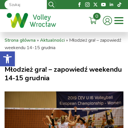
Search
for:
0
Strona główna
»
Aktualności
»
Młodzież gra! – zapowiedź
weekendu 14-15 grudnia
Otwórz pasek narzędzi
Młodzież gra! – zapowiedź weekendu
14-15 grudnia