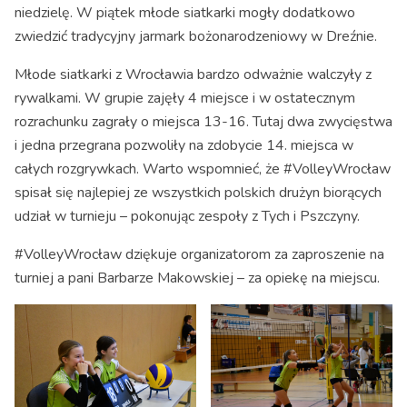
niedzielę. W piątek młode siatkarki mogły dodatkowo
zwiedzić tradycyjny jarmark bożonarodzeniowy w Dreźnie.
Młode siatkarki z Wrocławia bardzo odważnie walczyły z
rywalkami. W grupie zajęły 4 miejsce i w ostatecznym
rozrachunku zagrały o miejsca 13-16. Tutaj dwa zwycięstwa
i jedna przegrana pozwoliły na zdobycie 14. miejsca w
całych rozgrywkach. Warto wspomnieć, że #VolleyWrocław
spisał się najlepiej ze wszystkich polskich drużyn biorących
udział w turnieju – pokonując zespoły z Tych i Pszczyny.
#VolleyWrocław dziękuje organizatorom za zaproszenie na
turniej a pani Barbarze Makowskiej – za opiekę na miejscu.