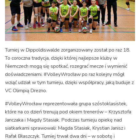
Turniej w Dippoldiswalde zorganizowany został po raz 18.
To coroczna tradycja, dzięki której najlepsze kluby w
Niemczech mogą się spotkać, rozegrać mecze i wymienić
doświadczeniami. #VolleyWrocław po raz kolejny mógł
wziąć udział w tym turnieju, dzięki współpracy, jaką buduje z
VC Olimpią Drezno.
#VolleyWrocław reprezentowała grupa szóstoklasistek,
które na co dzień trenują pod okiem trenerów – Krzysztofa
Janczaka i Magdy Stasiak. Podczas turnieju opiekę nad
siatkarkami sprawowali: Magda Stasiak, Krystian Janisz i
Rafał Błaszczyk. Turniej trwał dwa dni – w sobotę i