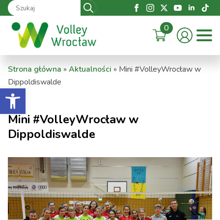
Search
for:
0
Strona główna
»
Aktualności
»
Mini #VolleyWrocław w
Dippoldiswalde
Otwórz pasek narzędzi
Mini #VolleyWrocław w
Dippoldiswalde