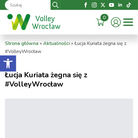
Search
for:
0
Strona główna
»
Aktualności
»
Łucja Kuriata żegna się z
#VolleyWrocław
Otwórz pasek narzędzi
Łucja Kuriata żegna się z
#VolleyWrocław