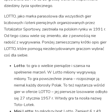
dziedziny życia społecznego.
LOTTO, jako marka parasolowa dla wszystkich gier
liczbowych i loterii pieniężnych organizowanych przez
Totalizator Sportowy, zaistniała na polskim rynku w 1991 r.
Od tego czasu wiele się zmieniło, ale z pewnością nie
radość z wygrywania. Poniżej zamieszczamy krótki opis gier
LOTTO, które pomogą niezdecydowanym graczom wybrać
coś dla siebie.
Lotto
: to gra o wielkie pieniądze i szansa na
spełnienie marzeń. W Lotto miliony wygrywają
miliony. To gra powszechnie znana – rozpoznaje ją
niemal każdy dorosły Polak. To też najstarsza wśród
gier w ofercie LOTTO – jej pierwsze losowanie odbyło
się 27 stycznia 1957 r. Wtedy gra ta nosiła nazwę
Toto-Lotek.
Mini Lotto
: to młodszy brat Lotto. Zamiast 6 z 49