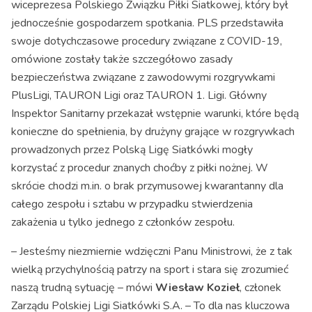
wiceprezesa Polskiego Związku Piłki Siatkowej, który był
jednocześnie gospodarzem spotkania. PLS przedstawiła
swoje dotychczasowe procedury związane z COVID-19,
omówione zostały także szczegółowo zasady
bezpieczeństwa związane z zawodowymi rozgrywkami
PlusLigi, TAURON Ligi oraz TAURON 1. Ligi. Główny
Inspektor Sanitarny przekazał wstępnie warunki, które będą
konieczne do spełnienia, by drużyny grające w rozgrywkach
prowadzonych przez Polską Ligę Siatkówki mogły
korzystać z procedur znanych choćby z piłki nożnej. W
skrócie chodzi m.in. o brak przymusowej kwarantanny dla
całego zespołu i sztabu w przypadku stwierdzenia
zakażenia u tylko jednego z członków zespołu.
– Jesteśmy niezmiernie wdzięczni Panu Ministrowi, że z tak
wielką przychylnością patrzy na sport i stara się zrozumieć
naszą trudną sytuację – mówi
Wiesław Kozieł
, członek
Zarządu Polskiej Ligi Siatkówki S.A. – To dla nas kluczowa