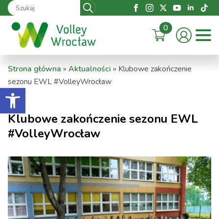
Search
for:
0
Strona główna
»
Aktualności
»
Klubowe zakończenie
sezonu EWL #VolleyWrocław
Otwórz pasek narzędzi
Klubowe zakończenie sezonu EWL
#VolleyWrocław