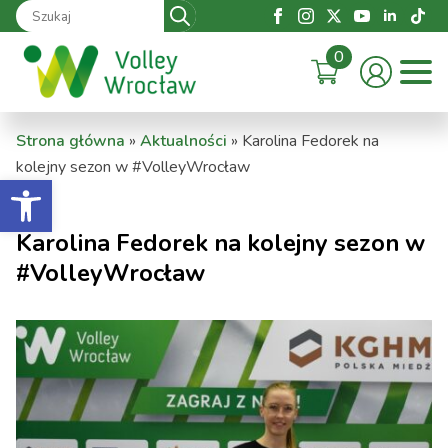
Search
for:
0
Strona główna
»
Aktualności
»
Karolina Fedorek na
kolejny sezon w #VolleyWrocław
Otwórz pasek narzędzi
Karolina Fedorek na kolejny sezon w
#VolleyWrocław