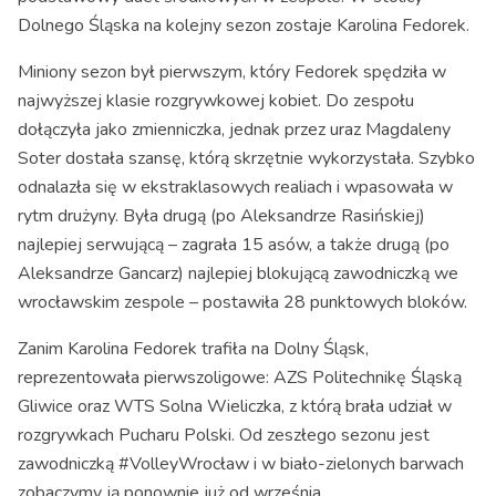
Dolnego Śląska na kolejny sezon zostaje Karolina Fedorek.
Miniony sezon był pierwszym, który Fedorek spędziła w
najwyższej klasie rozgrywkowej kobiet. Do zespołu
dołączyła jako zmienniczka, jednak przez uraz Magdaleny
Soter dostała szansę, którą skrzętnie wykorzystała. Szybko
odnalazła się w ekstraklasowych realiach i wpasowała w
rytm drużyny. Była drugą (po Aleksandrze Rasińskiej)
najlepiej serwującą – zagrała 15 asów, a także drugą (po
Aleksandrze Gancarz) najlepiej blokującą zawodniczką we
wrocławskim zespole – postawiła 28 punktowych bloków.
Zanim Karolina Fedorek trafiła na Dolny Śląsk,
reprezentowała pierwszoligowe: AZS Politechnikę Śląską
Gliwice oraz WTS Solna Wieliczka, z którą brała udział w
rozgrywkach Pucharu Polski. Od zeszłego sezonu jest
zawodniczką #VolleyWrocław i w biało-zielonych barwach
zobaczymy ją ponownie już od września.