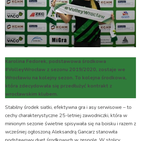
Karolina Fedorek, podstawowa środkowa
#VolleyWrocław z sezonu 2019/2020, zostaje we
Wrocławiu na kolejny sezon. To kolejna środkowa,
która zdecydowała się przedłużyć kontrakt z
wrocławskim klubem.
Stabilny środek siatki, efektywna gra i asy serwisowe – to
cechy charakterystyczne 25-letniej zawodniczki, która w
minionym sezonie świetnie spisywała się na boisku i razem z
wcześniej ogłoszoną Aleksandrą Gancarz stanowiła
podstawowy duet środkowych w zespole. W stolicy