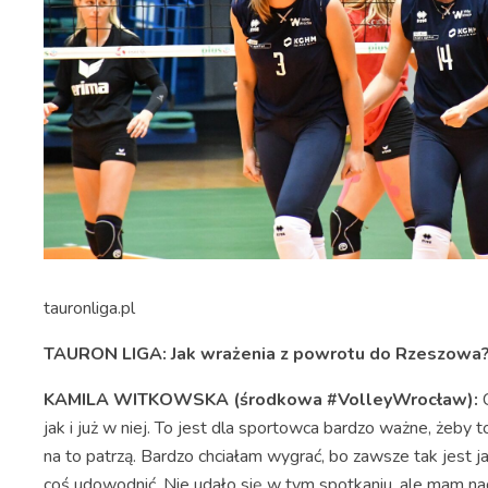
tauronliga.pl
TAURON LIGA: Jak wrażenia z powrotu do Rzeszowa
KAMILA WITKOWSKA (środkowa #VolleyWrocław):
jak i już w niej. To jest dla sportowca bardzo ważne, żeby 
na to patrzą. Bardzo chciałam wygrać, bo zawsze tak jest ja
coś udowodnić. Nie udało się w tym spotkaniu, ale mam nadz