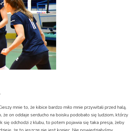
?
Cieszy mnie to, że kibice bardzo miło mnie przywitali przed halą,
to, że on oddaje serducho na boisku podobało się ludziom, którzy
k się odchodzi z klubu, to potem pojawia się taka presja, żeby
ieję, że to jeszcze nie jest koniec. Nie powiedziałyśmy