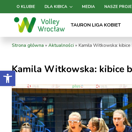
O KLUBIE
DLA KIBICA
MEDIA
NASZE PROJE
TAURON LIGA KOBIET
Strona główna
»
Aktualności
»
Kamila Witkowska: kibice 
Kamila Witkowska: kibice b
Otwórz pasek narzędzi