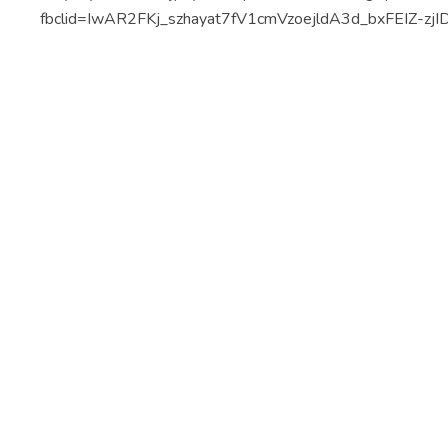
fbclid=IwAR2FKj_szhayat7fV1cmVzoejldA3d_bxFEIZ