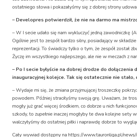
ostatniego słowa i pokazałyśmy się z dobrej strony udowa
– Developres potwierdził, że nie na darmo ma mistrz
– W I secie udało się nam wykluczyć jedną zawodniczkę (Ale
Ogólnie jest to zespół bardzo silny, posiadający w składzi
reprezentacji. To świadczy tylko o tym, że zespół został z
Życzę im wszystkiego najlepszego, ale nie w meczach z nam
– Po I secie byłyście na dobrej drodze do dołączenia
inauguracyjnej kolejce. Tak się ostatecznie nie stało,
– Wydaje mi się, że zmiana przyjmującej troszeczkę pokrz
powodem. Później straciłyśmy swoją grę. Uważam, że tros
mogły już grać więcej środkiem, co dobrze u nich funkcjo
szkody, to zupełnie inaczej mogłyby te dwa kolejne sety w
walczyłyśmy do ostatniej piłki i naprawdę dobrze to wyglą
Cały wywiad dostępny na https://www.tauronliga.pl/news