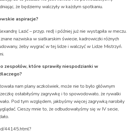
dniając, że będziemy walczyły w każdym spotkaniu.
owskie aspiracje?
xandrę Lazić – przyp. red) i później już nie wystąpiła w meczu.
e znane nazwiska w siatkarskim świecie, kadrowiczki różnych
budowany, żeby wygrać w tej lidze i walczyć w Lidze Mistrzyń.
i.
 do zespołów, które sprawiły niespodzianki w
 dlaczego?
yżowała nam plany aczkolwiek, może nie to było głównym
zeczkę osłabiłyśmy zagrywkę i to spowodowało, że rywalki
nowało. Pod tym względem, jakbyśmy więcej zagrywką narobiły
yglądać. Cieszy mnie to, że odbudowałyśmy się w IV secie,
dało.
/id/44145.html?