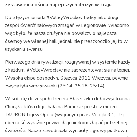
zestawieniu ośmiu najlepszych drużyn w kraju
.
Do Stężycy juniorki #VolleyWrocław trafiły jako drugi
zespół ćwierćfinałowych zmagań w Legionowie. Wiadomo
więc było, że nasza drużyna nie powalczy o najlepsza
ósemkę we własnej hali, jednak nie przeszkodziło jej to w
uzyskaniu awansu.
Pierwszego dnia rywalizacji, rozgrywanej w systemie każdy
z każdym, #VolleyWrocław nie zaprezentował się najlepiej.
Wysoka ekipa gospodyń, Stężyca 2011 Wieżyca, pewnie
zwyciężyła wrocławianki (25:14, 25:18, 25:14).
W sobotę do zespołu trenera Błaszczyka dołączyła Joanna
Chorąża, która dojechała na Pomorze prosto z meczu
TAURON Ligi w Opolu (wygranym przez Volejki 3:1). Jej
obecność wyraźnie pozwoliła juniorkom złapać potrzebnej
świeżości. Nasze zawodniczki wyrzuciły z głowy piątkową