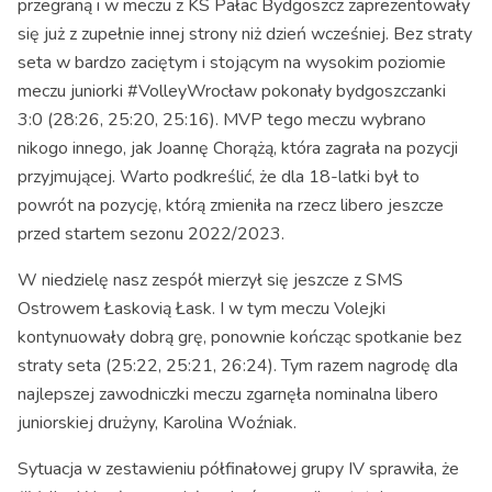
przegraną i w meczu z KS Pałac Bydgoszcz zaprezentowały
się już z zupełnie innej strony niż dzień wcześniej. Bez straty
seta w bardzo zaciętym i stojącym na wysokim poziomie
meczu juniorki #VolleyWrocław pokonały bydgoszczanki
3:0 (28:26, 25:20, 25:16). MVP tego meczu wybrano
nikogo innego, jak Joannę Chorążą, która zagrała na pozycji
przyjmującej. Warto podkreślić, że dla 18-latki był to
powrót na pozycję, którą zmieniła na rzecz libero jeszcze
przed startem sezonu 2022/2023.
W niedzielę nasz zespół mierzył się jeszcze z SMS
Ostrowem Łaskovią Łask. I w tym meczu Volejki
kontynuowały dobrą grę, ponownie kończąc spotkanie bez
straty seta (25:22, 25:21, 26:24). Tym razem nagrodę dla
najlepszej zawodniczki meczu zgarnęła nominalna libero
juniorskiej drużyny, Karolina Woźniak.
Sytuacja w zestawieniu półfinałowej grupy IV sprawiła, że