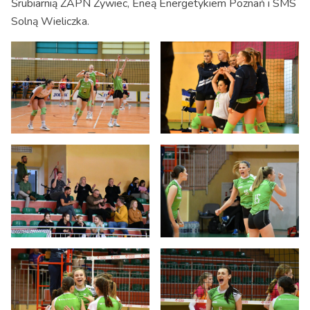
Śrubiarnią ŻAPN Żywiec, Eneą Energetykiem Poznań i SMS
Solną Wieliczka.