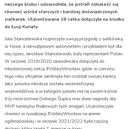
naszego klubu i udowodniła, że potrafi odnaleźć się
również wśród starszych i bardziej doświadczonych
siatkarek. Utalentowana 18-latka dołączyła na środku
do Łucji Kuriaty.
Julia Stancelewska rozpoczęła swoją przygodę z siatkówką
w Nysie, a niewątpliwym autorytetem i przykładem był dla
niej ojciec, Jarosław Stancelewski, były reprezentant Polski.
W sezonie 2019/2020 zawodniczka dołączyła do
młodzieżowej sekcji #VolleyWrocław, gdzie w czerwcu
tego roku oficjalnie zamknęła ten rozdział swojej kariery.
Jako juniorka młodsza została wicemistrzynią
województwa, a w kategorii juniorki ma na swoim koncie
trzy mistrzostwa Dolnego Śląska oraz dwie nagrody dla
MVP turniejów finałowych tych zmagań. Uczestniczyła
również w rywalizacji #VolleyWrocław na arenie
ogólnopolskiej i w sezonie 2021/2022 była częścią
drużyny, która zajęła 7. miejsce w kraju.