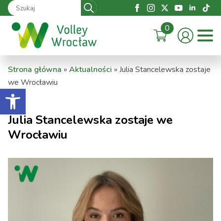
Search
for:
0
Strona główna
»
Aktualności
»
Julia Stancelewska zostaje
we Wrocławiu
Otwórz pasek narzędzi
Julia Stancelewska zostaje we
Wrocławiu