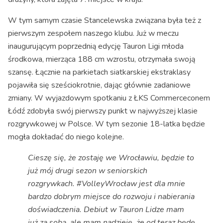
W tym samym czasie Stancelewska związana była też z
pierwszym zespołem naszego klubu. Już w meczu
inaugurującym poprzednią edycję Tauron Ligi młoda
środkowa, mierząca 188 cm wzrostu, otrzymała swoją
szansę. Łącznie na parkietach siatkarskiej ekstraklasy
pojawiła się sześciokrotnie, dając głównie zadaniowe
zmiany. W wyjazdowym spotkaniu z ŁKS Commerceconem
Łódź zdobyła swój pierwszy punkt w najwyższej klasie
rozgrywkowej w Polsce. W tym sezonie 18-latka będzie
mogła dokładać do niego kolejne.
Cieszę się, że zostaję we Wrocławiu, będzie to
już mój drugi sezon w seniorskich
rozgrywkach. #VolleyWrocław jest dla mnie
bardzo dobrym miejsce do rozwoju i nabierania
doświadczenia. Debiut w Tauron Lidze mam
już za sobą, ale mam nadzieję, że od teraz będę