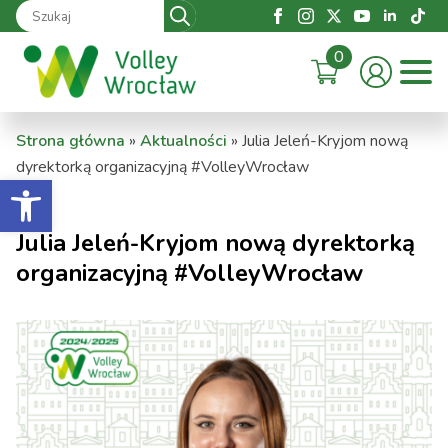
Search
for:
0
Strona główna
»
Aktualności
»
Julia Jeleń-Kryjom nową
dyrektorką organizacyjną #VolleyWrocław
Otwórz pasek narzędzi
Julia Jeleń-Kryjom nową dyrektorką
organizacyjną #VolleyWrocław