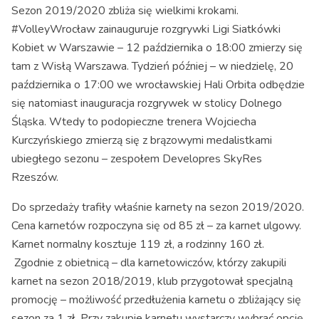
Sezon 2019/2020 zbliża się wielkimi krokami.
#VolleyWrocław zainauguruje rozgrywki Ligi Siatkówki
Kobiet w Warszawie – 12 października o 18:00 zmierzy się
tam z Wisłą Warszawa. Tydzień później – w niedzielę, 20
października o 17:00 we wrocławskiej Hali Orbita odbędzie
się natomiast inauguracja rozgrywek w stolicy Dolnego
Śląska. Wtedy to podopieczne trenera Wojciecha
Kurczyńskiego zmierzą się z brązowymi medalistkami
ubiegłego sezonu – zespołem Developres SkyRes
Rzeszów.
Do sprzedaży trafiły właśnie karnety na sezon 2019/2020.
Cena karnetów rozpoczyna się od 85 zł – za karnet ulgowy.
Karnet normalny kosztuje 119 zł, a rodzinny 160 zł.
Zgodnie z obietnicą – dla karnetowiczów, którzy zakupili
karnet na sezon 2018/2019, klub przygotował specjalną
promocję – możliwość przedłużenia karnetu o zbliżający się
sezon za 1 zł. Przy zakupie karnetu wystarczy wybrać opcję