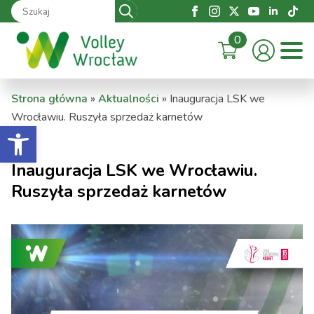
Search
for:
0
Strona główna
»
Aktualności
»
Inauguracja LSK we
Wrocławiu. Ruszyła sprzedaż karnetów
Otwórz pasek narzędzi
Inauguracja LSK we Wrocławiu.
Ruszyła sprzedaż karnetów