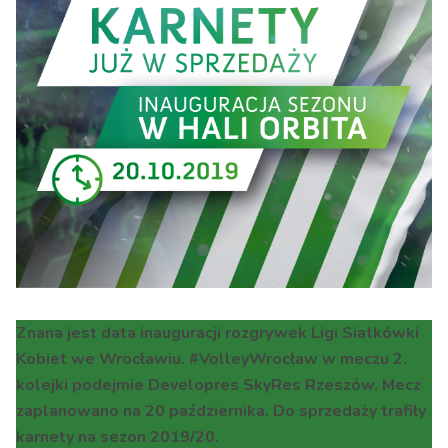
Znana jest data inauguracji rozgrywek Ligi Siatkówki
Kobiet we Wrocławiu. #VolleyWrocław w meczu 2.
kolejki podejmie Developres SkyRes Rzeszów. Mecz
zaplanowano na 20 października. Do sprzedaży trafiły
karnety na sezon 2019/20.