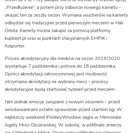
„Przedłużenie”, a potem przy odbiorze nowego karnetu –
okazać ten za zeszły sezon. Wymiana voucherów na karnety
odbędzie się tradycyjnie przed pierwszym meczem w Hali
Orbita. Karnety można zakupić za pomocą platformy
kupbilet.pl oraz w punktach stacjonarnych EMPiK i
Kolporter.
Proces akredytacyjny dla mediów na sezon 2019/2020
wystartuje 7 października i potrwa do 18 października.
Oprócz akredytacji całosezonowej jest możliwość
otrzymania akredytacji na wybrany mecz – procesy
akredytacyjne będą startować tydzień przed meczem.
Nim jednak emocje związane z nowym sezonem – przed
wrocławiankami ostatni sprawdzian przed startem ligi. W
najbliższy weekend #VolleyWrocław zagra w Memoriale
Agaty Mróz-Olszewskiej. W sobotę, w półfinale zmierzy
się z Minchanką Mińsk. Drugą parę półfinałową stanowią