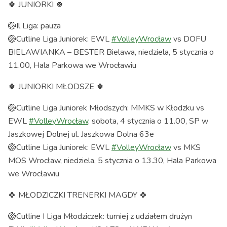
🍀 JUNIORKI 🍀
🏐Il Liga: pauza
🏐Cutline Liga Juniorek: EWL
#VolleyWrocław
vs DOFU
BIELAWIANKA – BESTER Bielawa, niedziela, 5 stycznia o
11.00, Hala Parkowa we Wrocławiu
🍀 JUNIORKI MŁODSZE 🍀
🏐Cutline Liga Juniorek Młodszych: MMKS w Kłodzku vs
EWL
#VolleyWrocław
, sobota, 4 stycznia o 11.00, SP w
Jaszkowej Dolnej ul. Jaszkowa Dolna 63e
🏐Cutline Liga Juniorek: EWL
#VolleyWrocław
vs MKS
MOS Wrocław, niedziela, 5 stycznia o 13.30, Hala Parkowa
we Wrocławiu
🍀 MŁODZICZKI TRENERKI MAGDY 🍀
🏐Cutline I Liga Młodziczek: turniej z udziałem drużyn