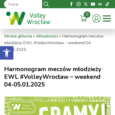
Search
for:
0
Strona główna
»
Aktualności
»
Harmonogram meczów
młodzieży EWL #VolleyWrocław – weekend 04-
Otwórz pasek narzędzi
05.01.2025
Harmonogram meczów młodzieży
EWL #VolleyWrocław – weekend
04-05.01.2025