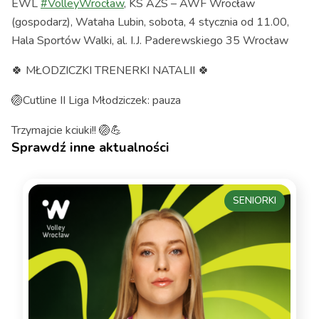
EWL
#VolleyWrocław
, KS AZS – AWF Wrocław
(gospodarz), Wataha Lubin, sobota, 4 stycznia od 11.00,
Hala Sportów Walki, al. I.J. Paderewskiego 35 Wrocław
🍀 MŁODZICZKI TRENERKI NATALII 🍀
🏐Cutline II Liga Młodziczek: pauza
Trzymajcie kciuki!! 🏐💪
Sprawdź inne aktualności
SENIORKI