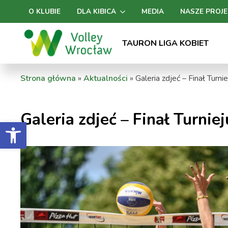
O KLUBIE
DLA KIBICA
MEDIA
NASZE PROJE
TAURON LIGA KOBIET
Strona główna
»
Aktualności
»
Galeria zdjeć – Finał Turni
Galeria zdjeć – Finał Turnie
Otwórz pasek narzędzi