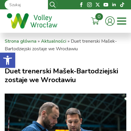
Search
for:
0
Strona główna
»
Aktualności
»
Duet trenerski Mašek-
Bartodziejski zostaje we Wrocławiu
Otwórz pasek narzędzi
Duet trenerski Mašek-Bartodziejski
zostaje we Wrocławiu