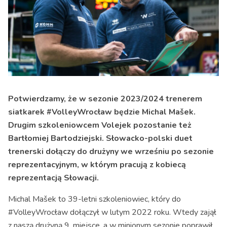
Potwierdzamy, że w sezonie 2023/2024 trenerem
siatkarek #VolleyWrocław będzie Michal Mašek.
Drugim szkoleniowcem Volejek pozostanie też
Bartłomiej Bartodziejski. Słowacko-polski duet
trenerski dołączy do drużyny we wrześniu po sezonie
reprezentacyjnym, w którym pracują z kobiecą
reprezentacją Słowacji.
Michal Mašek to 39-letni szkoleniowiec, który do
#VolleyWrocław dołączył w lutym 2022 roku. Wtedy zajął
z naszą drużyną 9. miejsce, a w minionym sezonie poprawił